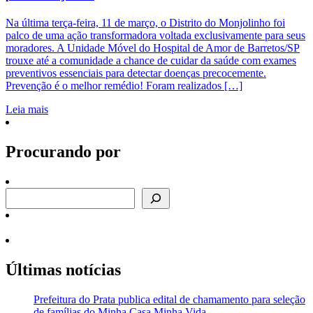
Na última terça-feira, 11 de março, o Distrito do Monjolinho foi
palco de uma ação transformadora voltada exclusivamente para seus
moradores. A Unidade Móvel do Hospital de Amor de Barretos/SP
trouxe até a comunidade a chance de cuidar da saúde com exames
preventivos essenciais para detectar doenças precocemente.
Prevenção é o melhor remédio! Foram realizados […]
Leia mais
Procurando por
Procurando por
Últimas notícias
Prefeitura do Prata publica edital de chamamento para seleção
de famílias do Minha Casa Minha Vida