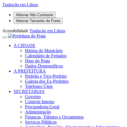
Tradução em Libras
Alternar Alto Contraste
Alternar Tamanho da Fonte
Acessibilidade
Tradução em Libras
A CIDADE
Hitória do Município
Calendário de Feriados
Hino do Prata
Dados Demográficos
A PREFEITURA
Prefeito e Vice-Prefeito
Galeria dos Ex-Prefeitos
Telefones Úteis
SECRETARIAS
Governo
Controle Interno
Procuradoria-Geral
Administração
Finanças, Tributos e Orçamentos
Serviços Públicos