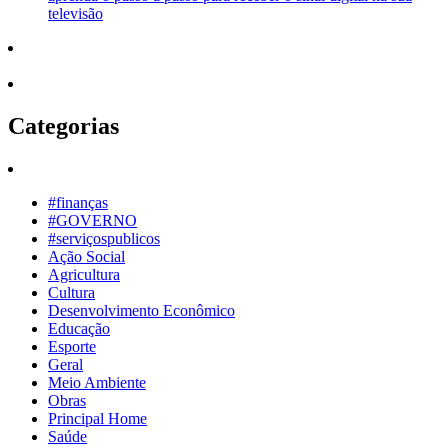
televisão
Categorias
#finanças
#GOVERNO
#serviçospublicos
Ação Social
Agricultura
Cultura
Desenvolvimento Econômico
Educação
Esporte
Geral
Meio Ambiente
Obras
Principal Home
Saúde