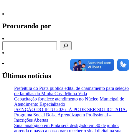
Procurando por
Procurando por
Últimas notícias
Prefeitura do Prata publica edital de chamamento para seleção
de famílias do Minha Casa Minha Vida
Capacitação fortalece atendimento no Núcleo Municipal de
Atendimento Especializado
ISENÇÃO DO IPTU 2026 JÁ PODE SER SOLICITADA.
Programa Social Bolsa Aprendizagem Profissional –
Inscrições Abertas
Sinal analógico em Prata será desligado em 30 de junho:
aprenda o passo a passo para receber o sinal digital na sua