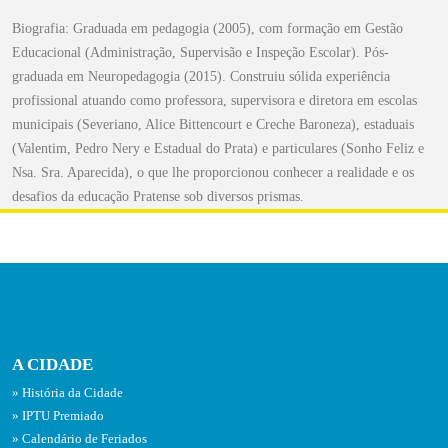
Biografia: Graduada em pedagogia (2005), com formação em Gestão
Educacional (Administração, Supervisão e Inspeção Escolar). Pós-
graduada em Neuropedagogia (2015). Construiu sólida experiência
profissional atuando como professora, supervisora e diretora em escolas
municipais (Severiano, Alice Bittencourt e Creche Baroneza), estaduais
(Valentim, Pedro Nery e Estadual do Prata) e particulares (Sonho Feliz e
Nsa. Sra. Aparecida), o que lhe proporcionou conhecer a realidade e os
desafios da educação Pratense sob diversos prismas.
A CIDADE
História da Cidade
IPTU Premiado
Calendário de Feriados