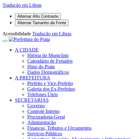
Tradução em Libras
Alternar Alto Contraste
Alternar Tamanho da Fonte
Acessibilidade
Tradução em Libras
A CIDADE
Hitória do Município
Calendário de Feriados
Hino do Prata
Dados Demográficos
A PREFEITURA
Prefeito e Vice-Prefeito
Galeria dos Ex-Prefeitos
Telefones Úteis
SECRETARIAS
Governo
Controle Interno
Procuradoria-Geral
Administração
Finanças, Tributos e Orçamentos
Serviços Públicos