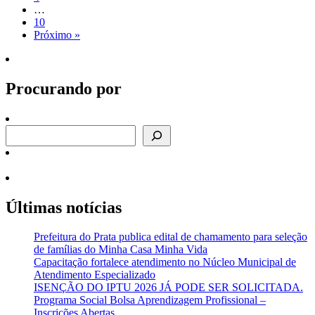
…
10
Próximo »
Procurando por
Procurando por
Últimas notícias
Prefeitura do Prata publica edital de chamamento para seleção
de famílias do Minha Casa Minha Vida
Capacitação fortalece atendimento no Núcleo Municipal de
Atendimento Especializado
ISENÇÃO DO IPTU 2026 JÁ PODE SER SOLICITADA.
Programa Social Bolsa Aprendizagem Profissional –
Inscrições Abertas