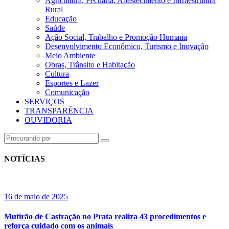
Agricultura, Pecuária, Abastecimento e Infraestrutura
Rural
Educação
Saúde
Ação Social, Trabalho e Promoção Humana
Desenvolvimento Econômico, Turismo e Inovação
Meio Ambiente
Obras, Trânsito e Habitação
Cultura
Esportes e Lazer
Comunicação
SERVIÇOS
TRANSPARÊNCIA
OUVIDORIA
NOTÍCIAS
16 de maio de 2025
Mutirão de Castração no Prata realiza 43 procedimentos e
reforça cuidado com os animais