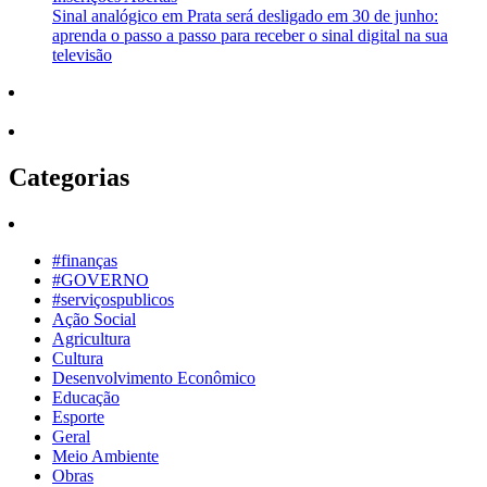
Sinal analógico em Prata será desligado em 30 de junho:
aprenda o passo a passo para receber o sinal digital na sua
televisão
Categorias
#finanças
#GOVERNO
#serviçospublicos
Ação Social
Agricultura
Cultura
Desenvolvimento Econômico
Educação
Esporte
Geral
Meio Ambiente
Obras