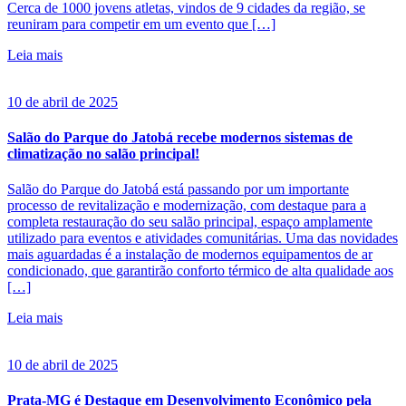
Cerca de 1000 jovens atletas, vindos de 9 cidades da região, se
reuniram para competir em um evento que […]
Leia mais
10 de abril de 2025
Salão do Parque do Jatobá recebe modernos sistemas de
climatização no salão principal!
Salão do Parque do Jatobá está passando por um importante
processo de revitalização e modernização, com destaque para a
completa restauração do seu salão principal, espaço amplamente
utilizado para eventos e atividades comunitárias. Uma das novidades
mais aguardadas é a instalação de modernos equipamentos de ar
condicionado, que garantirão conforto térmico de alta qualidade aos
[…]
Leia mais
10 de abril de 2025
Prata-MG é Destaque em Desenvolvimento Econômico pela