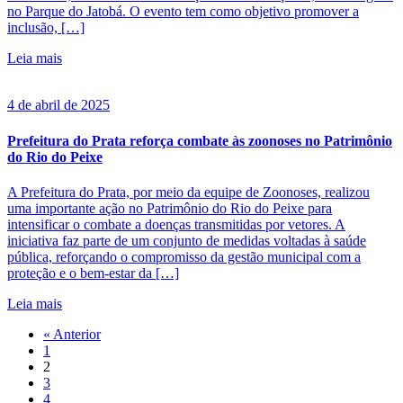
no Parque do Jatobá. O evento tem como objetivo promover a
inclusão, […]
Leia mais
4 de abril de 2025
Prefeitura do Prata reforça combate às zoonoses no Patrimônio
do Rio do Peixe
A Prefeitura do Prata, por meio da equipe de Zoonoses, realizou
uma importante ação no Patrimônio do Rio do Peixe para
intensificar o combate a doenças transmitidas por vetores. A
iniciativa faz parte de um conjunto de medidas voltadas à saúde
pública, reforçando o compromisso da gestão municipal com a
proteção e o bem-estar da […]
Leia mais
« Anterior
1
2
3
4