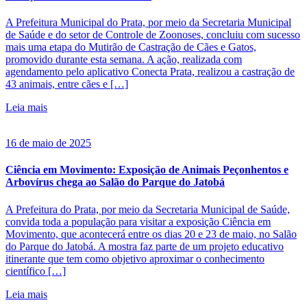
A Prefeitura Municipal do Prata, por meio da Secretaria Municipal
de Saúde e do setor de Controle de Zoonoses, concluiu com sucesso
mais uma etapa do Mutirão de Castração de Cães e Gatos,
promovido durante esta semana. A ação, realizada com
agendamento pelo aplicativo Conecta Prata, realizou a castração de
43 animais, entre cães e […]
Leia mais
16 de maio de 2025
Ciência em Movimento: Exposição de Animais Peçonhentos e
Arbovírus chega ao Salão do Parque do Jatobá
A Prefeitura do Prata, por meio da Secretaria Municipal de Saúde,
convida toda a população para visitar a exposição Ciência em
Movimento, que acontecerá entre os dias 20 e 23 de maio, no Salão
do Parque do Jatobá. A mostra faz parte de um projeto educativo
itinerante que tem como objetivo aproximar o conhecimento
científico […]
Leia mais