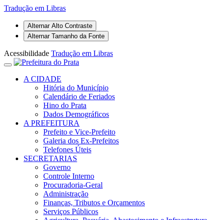
Tradução em Libras
Alternar Alto Contraste
Alternar Tamanho da Fonte
Acessibilidade
Tradução em Libras
A CIDADE
Hitória do Município
Calendário de Feriados
Hino do Prata
Dados Demográficos
A PREFEITURA
Prefeito e Vice-Prefeito
Galeria dos Ex-Prefeitos
Telefones Úteis
SECRETARIAS
Governo
Controle Interno
Procuradoria-Geral
Administração
Finanças, Tributos e Orçamentos
Serviços Públicos