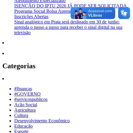
Atendimento Especializado
ISENÇÃO DO IPTU 2026 JÁ PODE SER SOLICITADA.
Programa Social Bolsa Aprendizagem Profissional –
Inscrições Abertas
Sinal analógico em Prata será desligado em 30 de junho:
aprenda o passo a passo para receber o sinal digital na sua
televisão
Categorias
#finanças
#GOVERNO
#serviçospublicos
Ação Social
Agricultura
Cultura
Desenvolvimento Econômico
Educação
Esporte