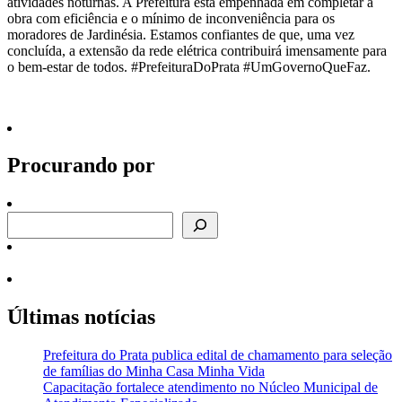
atividades noturnas. A Prefeitura está empenhada em completar a
obra com eficiência e o mínimo de inconveniência para os
moradores de Jardinésia. Estamos confiantes de que, uma vez
concluída, a extensão da rede elétrica contribuirá imensamente para
o bem-estar de todos. #PrefeituraDoPrata #UmGovernoQueFaz.
Procurando por
Procurando por
Últimas notícias
Prefeitura do Prata publica edital de chamamento para seleção
de famílias do Minha Casa Minha Vida
Capacitação fortalece atendimento no Núcleo Municipal de