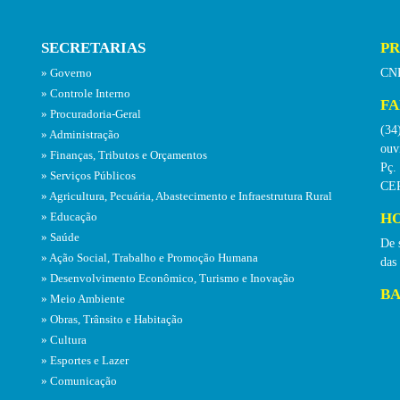
SECRETARIAS
PR
CNP
Governo
Controle Interno
FA
Procuradoria-Geral
(34
Administração
ouv
Finanças, Tributos e Orçamentos
Pç.
Serviços Públicos
CEP
Agricultura, Pecuária, Abastecimento e Infraestrutura Rural
HO
Educação
Saúde
De 
Ação Social, Trabalho e Promoção Humana
das
Desenvolvimento Econômico, Turismo e Inovação
BA
Meio Ambiente
Obras, Trânsito e Habitação
Cultura
Esportes e Lazer
Comunicação