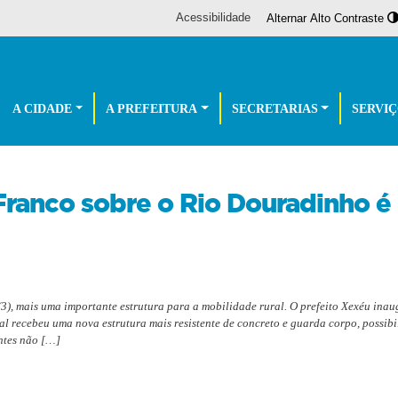
Acessibilidade
Alternar Alto Contraste
A CIDADE
A PREFEITURA
SECRETARIAS
SERVI
Franco sobre o Rio Douradinho é
(3), mais uma importante estrutura para a mobilidade rural. O prefeito Xexéu ina
 recebeu uma nova estrutura mais resistente de concreto e guarda corpo, possibi
antes não […]