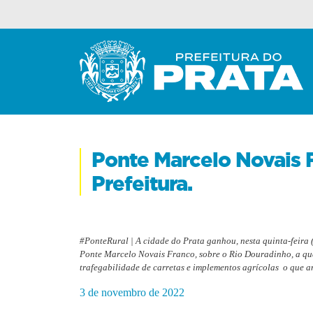
Ponte Marcelo Novais 
Prefeitura.
#PonteRural | A cidade do Prata ganhou, nesta quinta-feira 
Ponte Marcelo Novais Franco, sobre o Rio Douradinho, a qual
trafegabilidade de carretas e implementos agrícolas o que 
3 de novembro de 2022