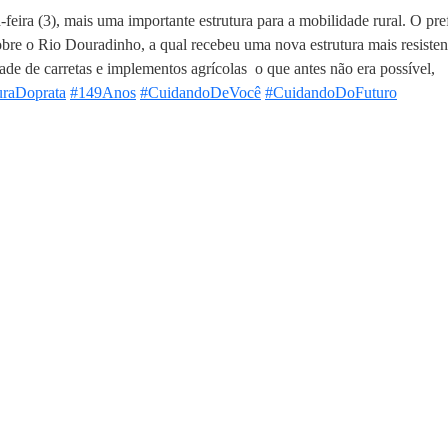
feira (3), mais uma importante estrutura para a mobilidade rural. O pre
re o Rio Douradinho, a qual recebeu uma nova estrutura mais resisten
dade de carretas e implementos agrícolas
o que antes não era possível,
uraDoprata
#149Anos
#CuidandoDeVocê
#CuidandoDoFuturo