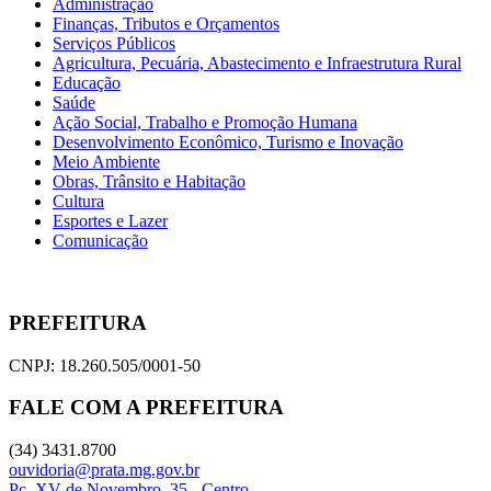
Administração
Finanças, Tributos e Orçamentos
Serviços Públicos
Agricultura, Pecuária, Abastecimento e Infraestrutura Rural
Educação
Saúde
Ação Social, Trabalho e Promoção Humana
Desenvolvimento Econômico, Turismo e Inovação
Meio Ambiente
Obras, Trânsito e Habitação
Cultura
Esportes e Lazer
Comunicação
PREFEITURA
CNPJ: 18.260.505/0001-50
FALE COM A PREFEITURA
(34) 3431.8700
ouvidoria@prata.mg.gov.br
Pç. XV de Novembro, 35 - Centro