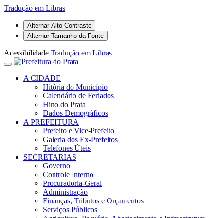
Tradução em Libras
Alternar Alto Contraste
Alternar Tamanho da Fonte
Acessibilidade
Tradução em Libras
A CIDADE
Hitória do Município
Calendário de Feriados
Hino do Prata
Dados Demográficos
A PREFEITURA
Prefeito e Vice-Prefeito
Galeria dos Ex-Prefeitos
Telefones Úteis
SECRETARIAS
Governo
Controle Interno
Procuradoria-Geral
Administração
Finanças, Tributos e Orçamentos
Serviços Públicos