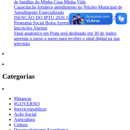
de famílias do Minha Casa Minha Vida
Capacitação fortalece atendimento no Núcleo Municipal de
Atendimento Especializado
ISENÇÃO DO IPTU 2026 JÁ PODE SER SOLICITADA.
Programa Social Bolsa Aprendizagem Profissional –
Inscrições Abertas
Sinal analógico em Prata será desligado em 30 de junho:
aprenda o passo a passo para receber o sinal digital na sua
televisão
Categorias
#finanças
#GOVERNO
#serviçospublicos
Ação Social
Agricultura
Cultura
Desenvolvimento Econômico