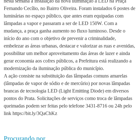
nesta semana a instalação da nova iluminação a LED na Praça
Fernando Cecílio, no Bairro Oliveira. Foram instalados 6 postes de
luminárias no espaço público, que antes eram equipadas com
lâmpadas a vapor e passaram a ser de LED 150W. Com a
mudança, a praça ganha aumento no fluxo luminoso. Desde o
início do ano com o objetivo de prevenir a criminalidade,
embelezar as áreas urbanas, destacar e valorizar as ruas e avenidas,
possibilitar um melhor aproveitamento das áreas de lazer e ainda
gerar economia aos cofres públicos, a Prefeitura está realizando a
modernização da iluminação pública do município.
A ação consiste na substituição das lâmpadas comuns amarelas
(lâmpadas de vapor de sódio e de mercúrio) por novas lâmpadas
brancas de tecnologia LED (Light Emitting Diode) em diversos
pontos do Prata. Solicitações de serviços como troca de lâmpadas
queimadas podem ser feitas pelo telefone 3431-8716 ou 24h pelo
link https://bit.ly/3QaChKz
Procurando por