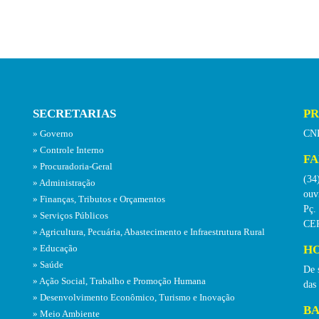
SECRETARIAS
PR
CNP
Governo
Controle Interno
FA
Procuradoria-Geral
(34
Administração
ouv
Finanças, Tributos e Orçamentos
Pç.
Serviços Públicos
CEP
Agricultura, Pecuária, Abastecimento e Infraestrutura Rural
HO
Educação
Saúde
De 
Ação Social, Trabalho e Promoção Humana
das
Desenvolvimento Econômico, Turismo e Inovação
BA
Meio Ambiente