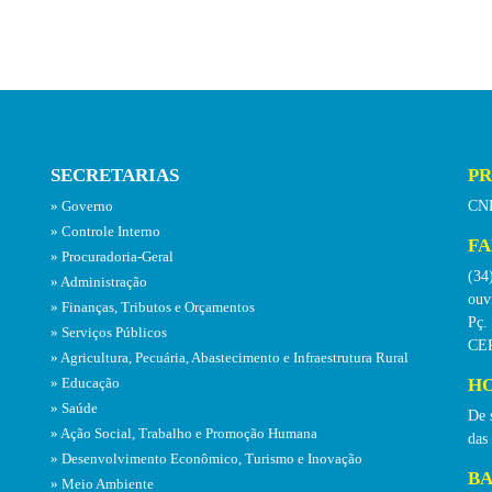
SECRETARIAS
PR
CNP
Governo
Controle Interno
FA
Procuradoria-Geral
(34
Administração
ouv
Finanças, Tributos e Orçamentos
Pç.
Serviços Públicos
CEP
Agricultura, Pecuária, Abastecimento e Infraestrutura Rural
HO
Educação
Saúde
De 
Ação Social, Trabalho e Promoção Humana
das
Desenvolvimento Econômico, Turismo e Inovação
BA
Meio Ambiente